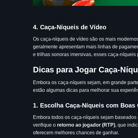
4. Caça-Níqueis de Vídeo
Os caça-níqueis de vídeo são os mais modernos 
geralmente apresentam mais linhas de pagament
e trilhas sonoras imersivas, esses caça-níqueis
Dicas para Jogar Caça-Níqu
Embora os caça-níqueis sejam, em grande parte
estão algumas dicas para melhorar sua experiên
1. Escolha Caça-Níqueis com Boas
Embora todos os caça-níqueis sejam baseados e
verifique o
retorno ao jogador (RTP)
, que ind
oferecem melhores chances de ganhar.