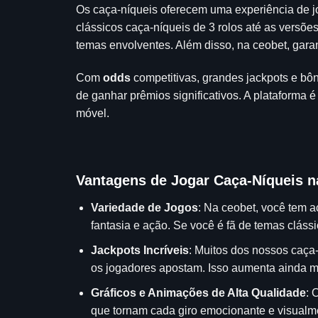
Os caça-níqueis oferecem uma experiência de jo
clássicos caça-níqueis de 3 rolos até as versõ
temas envolventes. Além disso, na ceobet, garan
Com
odds
competitivas, grandes jackpots e bô
de ganhar prêmios significativos. A plataforma 
móvel.
Vantagens de Jogar Caça-Níqueis n
Variedade de Jogos
: Na ceobet, você tem 
fantasia e ação. Se você é fã de temas clás
Jackpots Incríveis
: Muitos dos nossos caça
os jogadores apostam. Isso aumenta ainda ma
Gráficos e Animações de Alta Qualidade
: 
que tornam cada giro emocionante e visualm