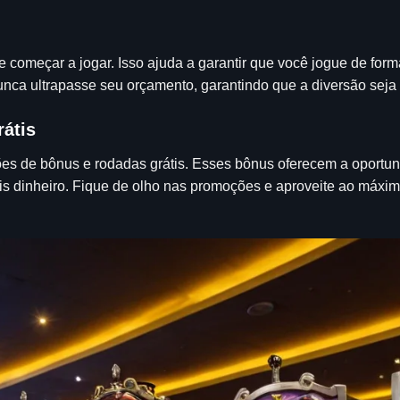
 começar a jogar. Isso ajuda a garantir que você jogue de form
unca ultrapasse seu orçamento, garantindo que a diversão seja
átis
es de bônus e rodadas grátis. Esses bônus oferecem a oportun
s dinheiro. Fique de olho nas promoções e aproveite ao máxim