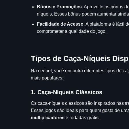
Bônus e Promoções
: Aproveite os bônus d
níqueis. Esses bônus podem aumentar ainda 
Facilidade de Acesso
: A plataforma é fácil
comprometer a qualidade do jogo.
Tipos de Caça-Níqueis Disp
Na ceobet, você encontra diferentes tipos de c
mais populares:
1. Caça-Níqueis Clássicos
Os caça-níqueis clássicos são inspirados nas t
Esses jogos são ideais para quem gosta de uma
multiplicadores
e rodadas grátis.