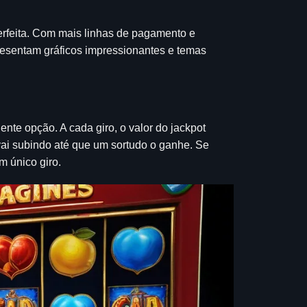
erfeita. Com mais linhas de pagamento e
resentam gráficos impressionantes e temas
nte opção. A cada giro, o valor do jackpot
ai subindo até que um sortudo o ganhe. Se
 único giro.