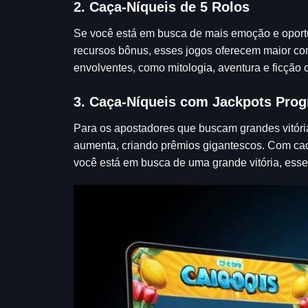
2. Caça-Níqueis de 5 Rolos
Se você está em busca de mais emoção e oportun
recursos bônus, esses jogos oferecem maior co
envolventes, como mitologia, aventura e ficção ci
3. Caça-Níqueis com Jackpots Prog
Para os apostadores que buscam grandes vitóri
aumenta, criando prêmios gigantescos. Com cad
você está em busca de uma grande vitória, ess