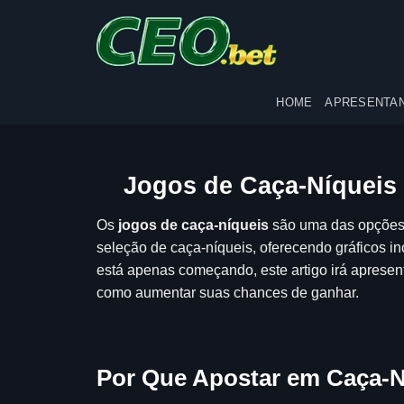
Skip
to
content
HOME
APRESENTA
Jogos de Caça-Níqueis
Os
jogos de caça-níqueis
são uma das opções 
seleção de caça-níqueis, oferecendo gráficos in
está apenas começando, este artigo irá apresent
como aumentar suas chances de ganhar.
Por Que Apostar em Caça-N