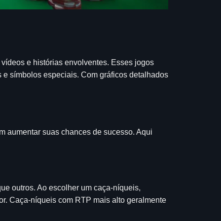
vídeos e histórias envolventes. Esses jogos
 e símbolos especiais. Com gráficos detalhados
dem aumentar suas chances de sucesso. Aqui
ue outros. Ao escolher um caça-níqueis,
dor. Caça-níqueis com RTP mais alto geralmente